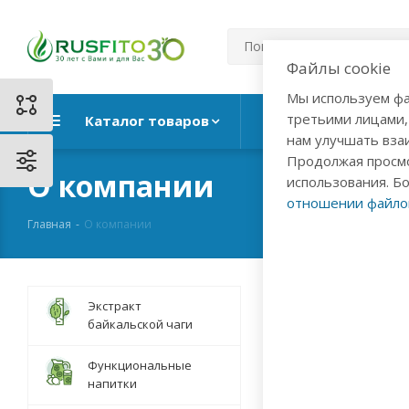
Файлы cookie
Мы используем фа
третьими лицами,
Каталог товаров
Ежедневные рит
нам улучшать вза
Продолжая просмо
О компании
использования. Б
отношении файлов
Главная
-
О компании
«Травы Байкала» – к
Экстракт
тысячелетиями аккум
байкальской чаги
этого уникального м
С 1991 года наша ко
Функциональные
фитотерапии, иннова
напитки
производим инноваци