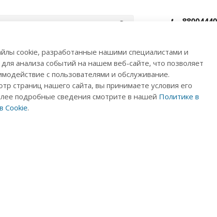
88004440
Заказать 
йлы cookie, разработанные нашими специалистами и
 для анализа событий на нашем веб-сайте, что позволяет
уалы
Новости
Акции
Помощ
имодействие с пользователями и обслуживание.
тр страниц нашего сайта, вы принимаете условия его
олее подробные сведения смотрите в нашей
Политике в
 Cookie
.
омпания из самого сердца Приангарья - региона, главным бо
улирующее в себе положительную энергетику и заряжающее е
еста силы расположена наша производственная база, где мы
мпания делится секретом крепкого сибирского здоровья со 
ционные технологии, современное оборудование и команду 
онные продукты для оздоровления души и тела, используя 