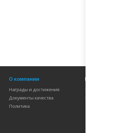
гарантия качества
собственная лабо
многоступенчатый
вся изготавливае
имеет необходим
О компании
Информация
Награды и достижения
Вопросы и ответы
Документы качества
Наши бренды
Политика