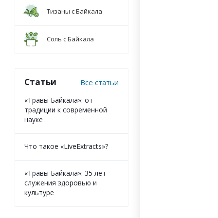
впитавшие в себя си
Тизаны с Байкала
Соль с Байкала
Статьи
Все статьи
«Травы Байкала»: от
традиции к современной
науке
Что такое «LiveExtracts»?
«Травы Байкала»: 35 лет
служения здоровью и
культуре