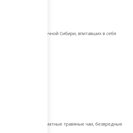
 даров природы Восточной Сибири, впитавших в себя
тае;
ибов и растений, ароматные травяные чаи, безвредные
нарии);