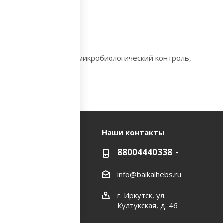
ошла радиационный и микробиологический контроль,
да в курсе!
Наши контакты
88004440338
info@baikalhebs.ru
ь на связи
г. Иркутск, ул.
Култукская, д. 46