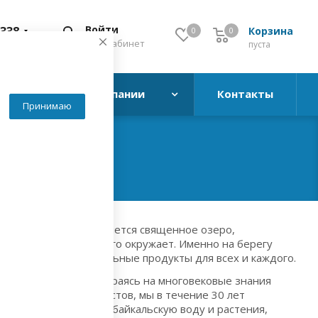
Войти
338
Корзина
0
0
0
Мой кабинет
звонок
пуста
ь
О компании
Контакты
Принимаю
гатством которого является священное озеро,
ю всех и вся, что его окружает. Именно на берегу
 создаем оздоровительные продукты для всех и каждого.
всеми желающими. Опираясь на многовековые знания
грамотных специалистов, мы в течение 30 лет
при этом чистейшую байкальскую воду и растения,