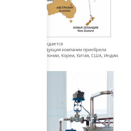
а рынке, что подтверждается
 и эффективности, продукция компании приобрела
ескими холдингами Японии, Кореи, Китая, США, Индии.