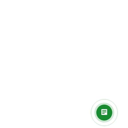
Оставайтесь на связи
Наши контакты
88004440338
info@baikalhebs.ru
г. Иркутск, ул. Култукская, д. 46
2026 © RUSFITO - интернет-магазин здоровья