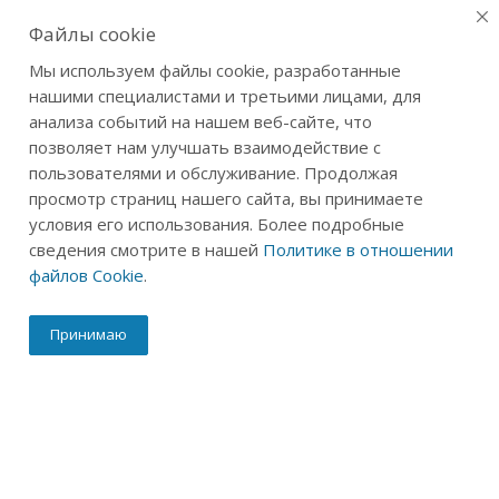
0
Файлы cookie
Мы используем файлы cookie, разработанные
нашими специалистами и третьими лицами, для
Награды и достижения ТБ
анализа событий на нашем веб-сайте, что
Главная
-
О компании
-
Награды и достижения
позволяет нам улучшать взаимодействие с
пользователями и обслуживание. Продолжая
просмотр страниц нашего сайта, вы принимаете
условия его использования. Более подробные
сведения смотрите в нашей
Политике в отношении
файлов Cookie
.
Принимаю
Премия Любимый малый бизнес 2026