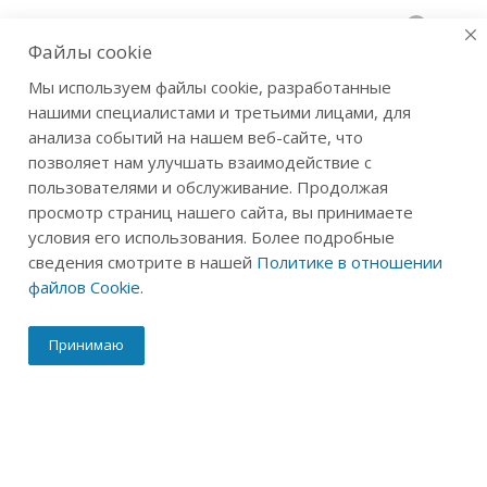
0
Файлы cookie
Мы используем файлы cookie, разработанные
Новости
нашими специалистами и третьими лицами, для
Главная
-
Блог
анализа событий на нашем веб-сайте, что
позволяет нам улучшать взаимодействие с
пользователями и обслуживание. Продолжая
просмотр страниц нашего сайта, вы принимаете
условия его использования. Более подробные
сведения смотрите в нашей
Политике в отношении
файлов Cookie
.
Принимаю
«Травы Байкала»: от традиции к
современной науке
Сибирский кедровый орех издавна используется в