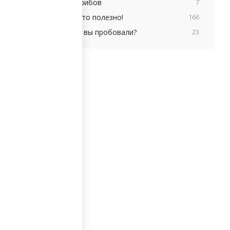
грибов
7
Это полезно!
166
А вы пробовали?
23
ичили
лей по