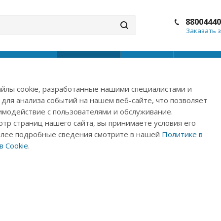
88004440
Заказать 
уалы
Новости
Акции
Помощ
йлы cookie, разработанные нашими специалистами и
 для анализа событий на нашем веб-сайте, что позволяет
имодействие с пользователями и обслуживание.
тр страниц нашего сайта, вы принимаете условия его
олее подробные сведения смотрите в нашей
Политике в
 Cookie
.
«А вы пробовали?»:
байкальский чаговый 