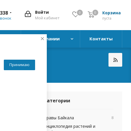
Войти
338
Корзина
0
0
0
Мой кабинет
звонок
пуста
ь
О компании
Контакты
Принимаю
Категории
кофе
Травы Байкала
8
Энциклопедия растений и