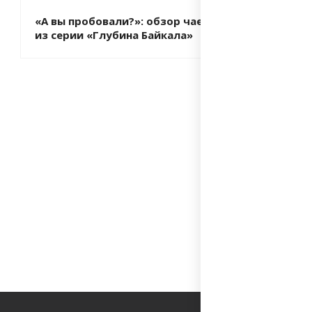
«А вы пробовали?»: обзор чаев
из серии «Глубина Байкала»
«А вы пр
чаи из 
Байкала
1