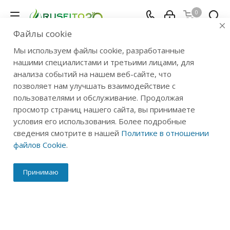
0
Файлы cookie
«А вы пробовали?»: обзор чаев из
Мы используем файлы cookie, разработанные
серии «Вкус Байкала»
нашими специалистами и третьими лицами, для
анализа событий на нашем веб-сайте, что
Главная
-
Блог
-
«А вы пробовали?»: обзор чаев из серии «Вкус
позволяет нам улучшать взаимодействие с
Байкала»
пользователями и обслуживание. Продолжая
просмотр страниц нашего сайта, вы принимаете
условия его использования. Более подробные
сведения смотрите в нашей
Политике в отношении
файлов Cookie
.
Принимаю